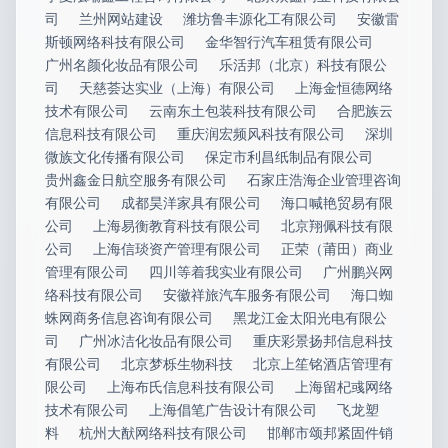
司
兰州网站建设
潍坊鲁丰源化工有限公司
安徽雷
斯顿网络科技有限公司
金华智行汽车租赁有限公司
广州名颜化妆品有限公司
乐活邦（北京）科技有限公
司
天慈荟达实业（上海）有限公司
上海金恒德网络
技术有限公司
云南东土包装科技有限公司
合肥族云
信息科技有限公司
重庆润宏频风科技有限公司
深圳
微族文化传播有限公司
保定市利昌纸制品有限公司
贵州鑫金日航空服务有限公司
石家庄浩海企业管理咨询
有限公司
成都昊洋家具有限公司
海口喊艳贸易有限
公司
上海易衡教育科技有限公司
北京翔佩科技有限
公司
上海信琰资产管理有限公司
正荣（莆田）商业
管理有限公司
四川等着我实业有限公司
广州鹏兴网
络科技有限公司
安徽祥旅汽车服务有限公司
海口蜘
蛛网商务信息咨询有限公司
黑龙江金太阳光电有限公
司
广州冰洁化妆品有限公司
重庆彩景扬邦信息科技
有限公司
北京梦栎生物科技
北京上笙铭酒店管理有
限公司
上海布氏信息科技有限公司
上海留杞彧网络
技术有限公司
上海倡笔广告设计有限公司
飞龙塑
料
杭州大猷网络科技有限公司
邯郸市颂邦紧固件销